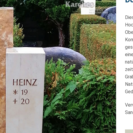
Die
Hoc
Obe
Kom
ges
ein
nat
zei
Gra
Nat
Ged
Ver
San