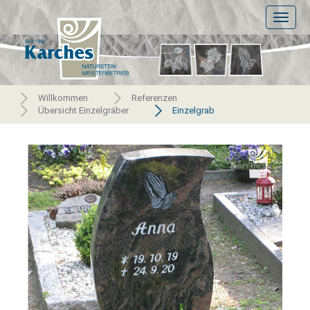
Toggl
naviga
Willkommen
Referenzen
Übersicht Einzelgräber
Einzelgrab